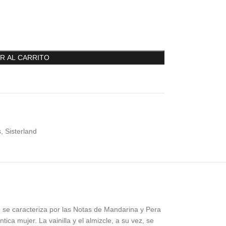
R AL CARRITO
s
,
Sisterland
 se caracteriza por las Notas de Mandarina y Pera
a mujer. La vainilla y el almizcle, a su vez, se