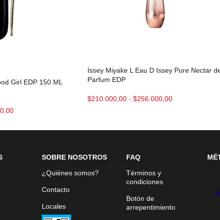
Issey Miyake L Eau D Issey Pure Nectar d
Parfum EDP
ood Girl EDP 150 ML
$
210.000,00
-
$
256.000,00
0,00
S
SOBRE NOSOTROS
FAQ
MÉ
¿Quiénes somos?
Términos y
condiciones
Contacto
Botón de
Locales
arrepentimiento