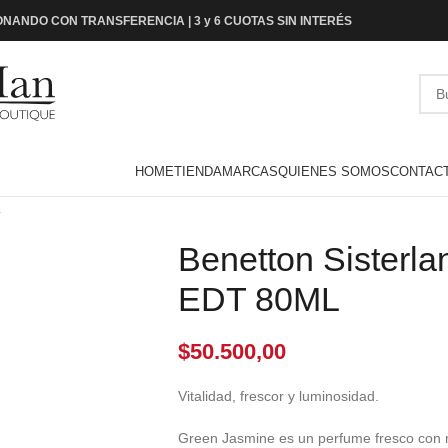
NANDO CON TRANSFERENCIA | 3 y 6 CUOTAS SIN INTERÉS
HOME
TIENDA
MARCAS
QUIENES SOMOS
CONTAC
L
Benetton Sisterl
EDT 80ML
$
50.500,00
Vitalidad, frescor y luminosidad.
Green Jasmine es un perfume fresco con 