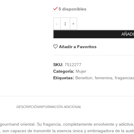
5 disponibles
AÑADI
Añadir a Favoritos
SKU:
7512277
Categoría:
Mujer
Etiquetas:
Benetton
,
femenina
,
fragancia
DESCRIPCIÓN
INFORMACIÓN ADICIONAL
ourmand oriental. Su fragancia, completamente envolvente y adictiva,
on capaces de transmitir la esencia única y embriagadora de la auténtic