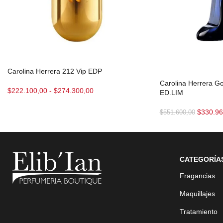
Carolina Herrera 212 Vip EDP
Carolina Herrera G
$
222.100,00
-
$
274.300,00
ED.LIM
$
330.96
$
551.600,00
CATEGORÍA
Fragancias
Maquillajes
Tratamiento