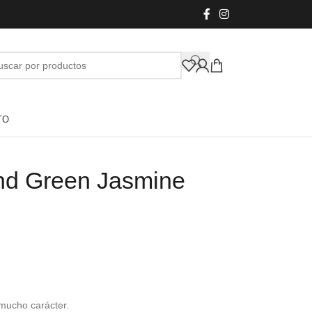
TO
and Green Jasmine
mucho carácter.