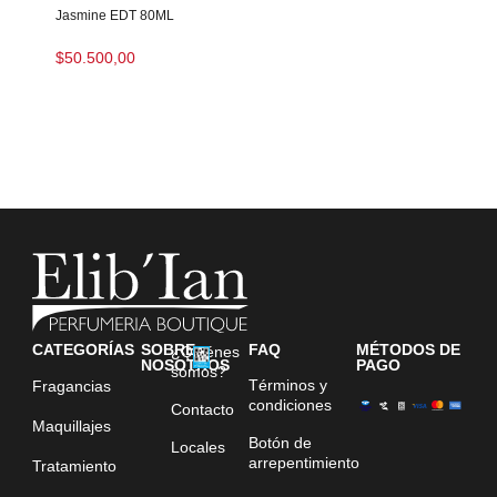
Jasmine EDT 80ML
$
50.500,00
CATEGORÍAS
SOBRE
FAQ
MÉTODOS DE
¿Quiénes
NOSOTROS
PAGO
somos?
Términos y
Fragancias
condiciones
Contacto
Maquillajes
Botón de
Locales
arrepentimiento
Tratamiento