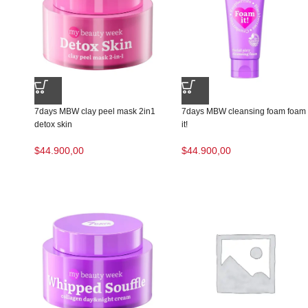
7days MBW clay peel mask 2in1
7days MBW cleansing foam foam
detox skin
it!
$
44.900,00
$
44.900,00