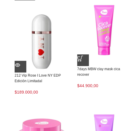
7days MBW clay mask cica
recover
212 Vip Rose I Love NY EDP
Edición LimitadaI
$
44.900,00
$
189.000,00