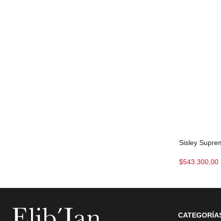
Sisley Supre
$
543.300,00
CATEGORÍA