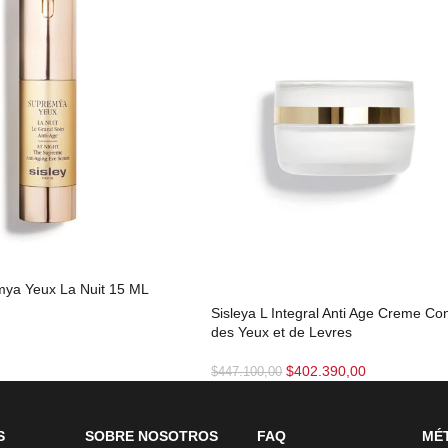
mya Yeux La Nuit 15 ML
Sisleya L Integral Anti Age Creme Co
des Yeux et de Levres
$
402.390,00
$
447.100,00
S
SOBRE NOSOTROS
FAQ
MÉ