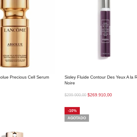
lue Precious Cell Serum
Sisley Fluide Contour Des Yeux A la 
Noire
$
269.910,00
$
299.900,00
-10%
AGOTADO