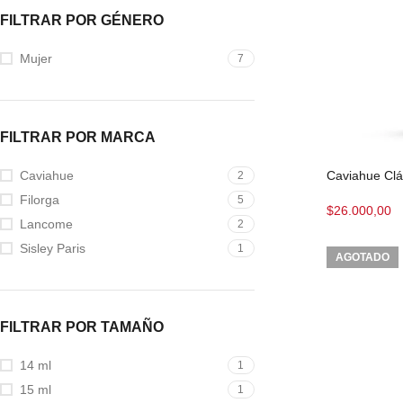
FILTRAR POR GÉNERO
Mujer
7
FILTRAR POR MARCA
Caviahue Clá
Caviahue
2
Filorga
5
$
26.000,00
Lancome
2
Sisley Paris
1
AGOTADO
FILTRAR POR TAMAÑO
14 ml
1
15 ml
1