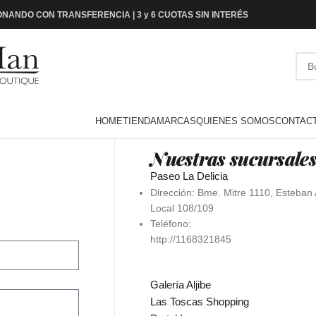
NANDO CON TRANSFERENCIA | 3 y 6 CUOTAS SIN INTERÉS
HOME
TIENDA
MARCAS
QUIENES SOMOS
CONTAC
Nuestras sucursale
Paseo La Delicia
Dirección: Bme. Mitre 1110, Esteba
Local 108/109
Teléfono:
http://1168321845
Galería Aljibe
Las Toscas Shopping