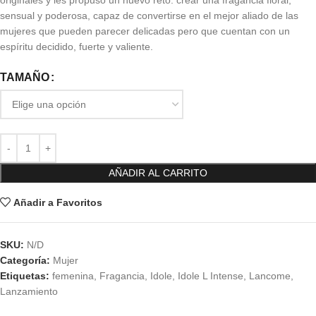
originales y les propuso un nuevo reto: crear una fragancia floral,
sensual y poderosa, capaz de convertirse en el mejor aliado de las
mujeres que pueden parecer delicadas pero que cuentan con un
espíritu decidido, fuerte y valiente.
TAMAÑO
AÑADIR AL CARRITO
Añadir a Favoritos
SKU:
N/D
Categoría:
Mujer
Etiquetas:
femenina
,
Fragancia
,
Idole
,
Idole L Intense
,
Lancome
,
Lanzamiento