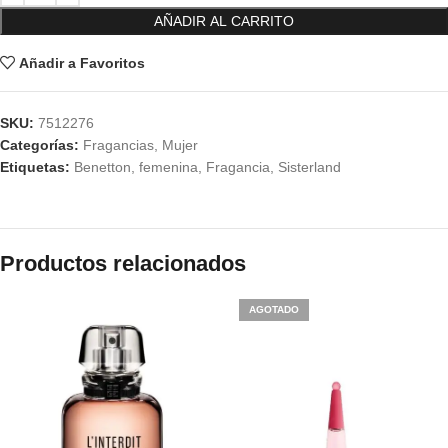
AÑADIR AL CARRITO
Añadir a Favoritos
SKU:
7512276
Categorías:
Fragancias
,
Mujer
Etiquetas:
Benetton
,
femenina
,
Fragancia
,
Sisterland
Productos relacionados
AGOTADO