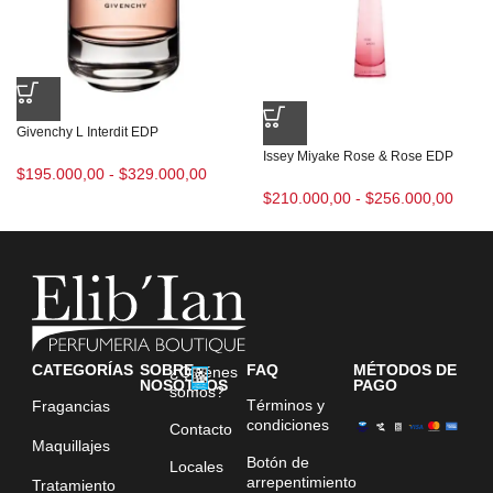
Givenchy L Interdit EDP
Issey Miyake Rose & Rose EDP
$
195.000,00
-
$
329.000,00
$
210.000,00
-
$
256.000,00
CATEGORÍAS
SOBRE
FAQ
MÉTODOS DE
¿Quiénes
NOSOTROS
PAGO
somos?
Términos y
Fragancias
condiciones
Contacto
Maquillajes
Botón de
Locales
arrepentimiento
Tratamiento