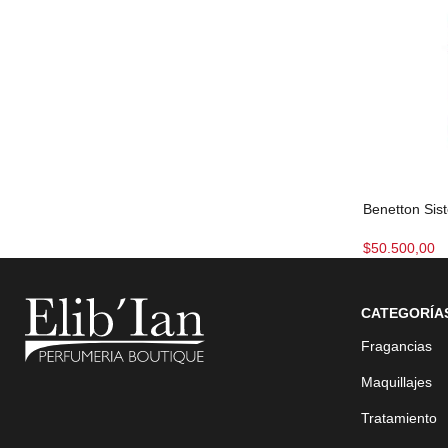
Benetton Si
$
50.500,00
CATEGORÍA
Fragancias
Maquillajes
Tratamiento