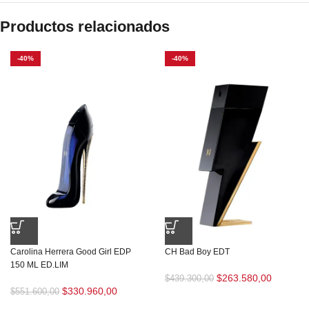
Productos relacionados
-40%
-40%
Carolina Herrera Good Girl EDP
CH Bad Boy EDT
150 ML ED.LIM
$
263.580,00
$
439.300,00
$
330.960,00
$
551.600,00