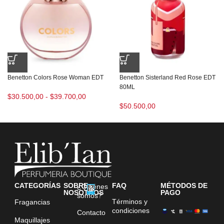
Benetton Colors Rose Woman EDT
Benetton Sisterland Red Rose EDT
80ML
$
30.500,00
-
$
39.700,00
$
50.500,00
CATEGORÍAS
SOBRE
FAQ
MÉTODOS DE
¿Quiénes
NOSOTROS
PAGO
somos?
Términos y
Fragancias
condiciones
Contacto
Maquillajes