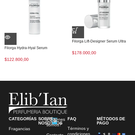
Filorga Lift-Designer Serum Ultra
Filorga Hydra-Hyal Serum
$
178.000,00
$
122.800,00
CATEGORÍAS
SOBRE
FAQ
MÉTODOS DE
¿Quiénes
NOSOTROS
PAGO
somos?
Términos y
Fragancias
condiciones