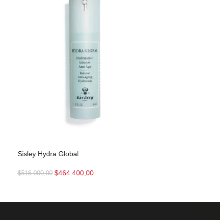
Sisley Lotion A
Sisley Hydra Global
$
179
$
199.900,00
$
464.400,00
$
516.000,00