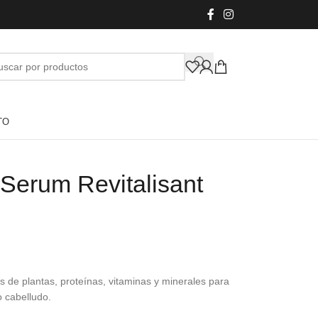
TO
l Serum Revitalisant
 de plantas, proteínas, vitaminas y minerales para
o cabelludo.