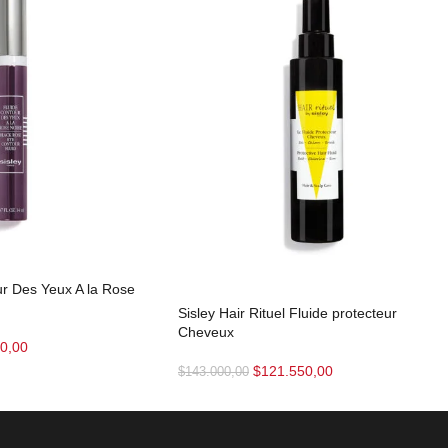
ur Des Yeux A la Rose
Sisley Hair Rituel Fluide protecteur
Cheveux
0,00
$
121.550,00
$
143.000,00