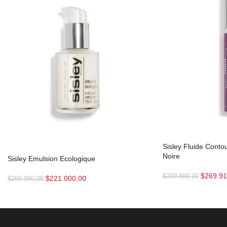
Sisley Fluide Conto
Noire
Sisley Emulsion Ecologique
$
269.91
$
299.900,00
$
221.000,00
$
260.000,00