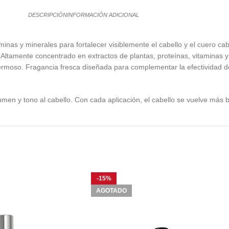
DESCRIPCIÓN
INFORMACIÓN ADICIONAL
as y minerales para fortalecer visiblemente el cabello y el cuero cabell
ltamente concentrado en extractos de plantas, proteínas, vitaminas y m
rmoso. Fragancia fresca diseñada para complementar la efectividad de l
men y tono al cabello. Con cada aplicación, el cabello se vuelve más br
-15%
AGOTADO