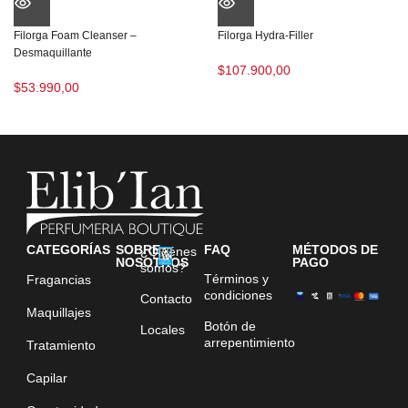
Filorga Foam Cleanser –
Filorga Hydra-Filler
Desmaquillante
$
107.900,00
$
53.990,00
CATEGORÍAS
SOBRE
FAQ
MÉTODOS DE
¿Quiénes
NOSOTROS
PAGO
somos?
Términos y
Fragancias
condiciones
Contacto
Maquillajes
Botón de
Locales
arrepentimiento
Tratamiento
Capilar