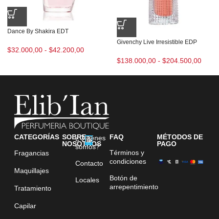
Dance By Shakira EDT
Givenchy Live Irresistible EDP
$
32.000,00
-
$
42.200,00
$
138.000,00
-
$
204.500,00
CATEGORÍAS
SOBRE
FAQ
MÉTODOS DE
¿Quiénes
NOSOTROS
PAGO
somos?
Términos y
Fragancias
condiciones
Contacto
Maquillajes
Botón de
Locales
arrepentimiento
Tratamiento
Capilar