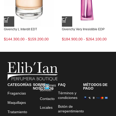
Givenchy L Interdit EDT
Givenchy Very Irresistible EDP
$
144.300,00
-
$
159.200,00
$
184.900,00
-
$
264.100,00
CATEGORÍAS
SOBRE
FAQ
MÉTODOS DE
¿Quiénes
NOSOTROS
PAGO
somos?
Términos y
Fragancias
condiciones
Contacto
Maquillajes
Botón de
Locales
arrepentimiento
Tratamiento