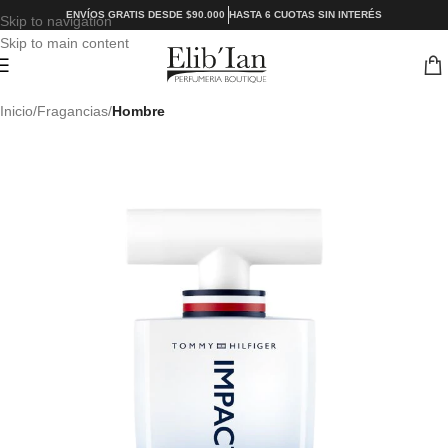
ENVÍOS GRATIS DESDE $90.000
HASTA 6 CUOTAS SIN INTERÉS
Skip to navigation
Skip to main content
Inicio
Fragancias
Hombre