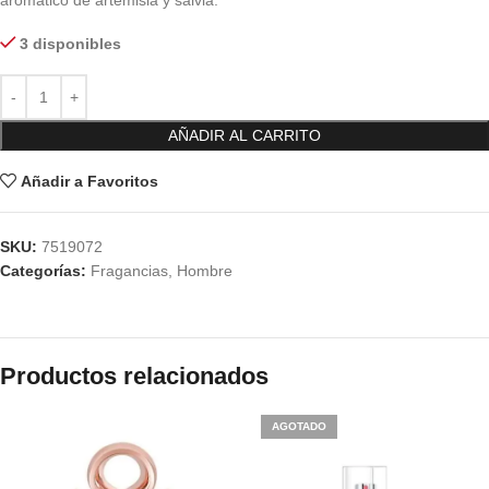
aromático de artemisia y salvia.
3 disponibles
AÑADIR AL CARRITO
Añadir a Favoritos
SKU:
7519072
Categorías:
Fragancias
,
Hombre
Productos relacionados
AGOTADO