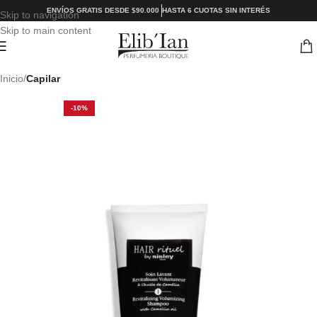
ENVÍOS GRATIS DESDE $90.000
HASTA 6 CUOTAS SIN INTERÉS
Skip to navigation
Skip to main content
Inicio
Capilar
-10%