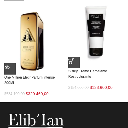
Sisley Creme Demelante
Restructurante
One Million Elixir Parfum Intense
200ML
$
138.600,00
$
154.000,00
$
320.460,00
$
534.100,00