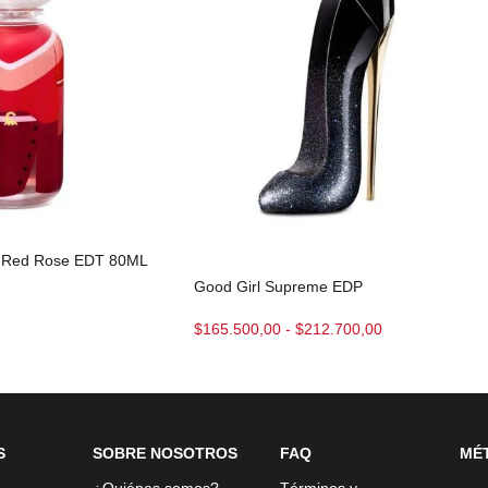
nd Red Rose EDT 80ML
Good Girl Supreme EDP
$
165.500,00
-
$
212.700,00
S
SOBRE NOSOTROS
FAQ
MÉ