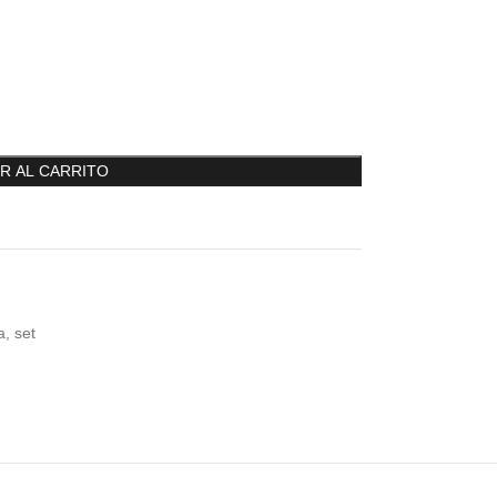
R AL CARRITO
a
,
set