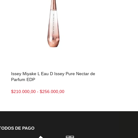
Issey Miyake L Eau D Issey Pure Nectar de
Issey Miyake L 
Parfum EDP
$
224.000,00
-
$
$
210.000,00
-
$
256.000,00
TODOS DE PAGO