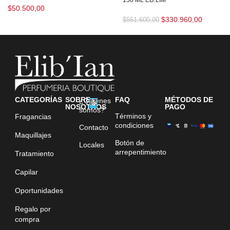
$
50.500,00
$
330.960,00
$
551.600,00
CATEGORÍAS
SOBRE
FAQ
MÉTODOS DE
¿Quiénes
NOSOTROS
PAGO
somos?
Términos y
Fragancias
condiciones
Contacto
Maquillajes
Botón de
Locales
arrepentimiento
Tratamiento
Capilar
Oportunidades
Regalo por
compra