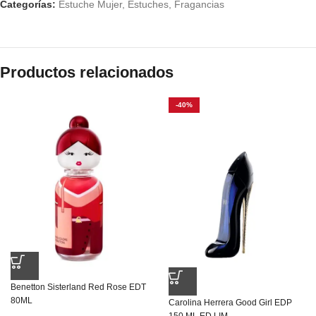
Categorías:
Estuche Mujer
,
Estuches
,
Fragancias
Productos relacionados
-40%
Benetton Sisterland Red Rose EDT
80ML
Carolina Herrera Good Girl EDP
150 ML ED.LIM