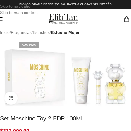
ENVÍOS GRATIS DESDE $90.000
HASTA 6 CUOTAS SIN INTERÉS
Skip to navigation
Skip to main content
Inicio
Fragancias
Estuches
Estuche Mujer
AGOTADO
Click to enlarge
Set Moschino Toy 2 EDP 100ML
$
212.000,00