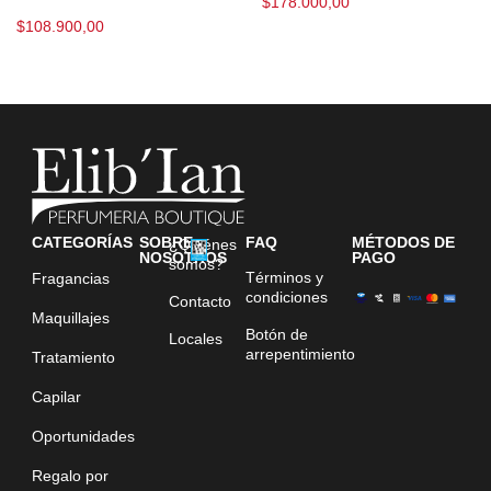
$
178.000,00
$
108.900,00
CATEGORÍAS
SOBRE
FAQ
MÉTODOS DE
¿Quiénes
NOSOTROS
PAGO
somos?
Términos y
Fragancias
condiciones
Contacto
Maquillajes
Botón de
Locales
arrepentimiento
Tratamiento
Capilar
Oportunidades
Regalo por