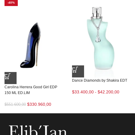
-40%
Dance Diamonds by Shakira EDT
Carolina Herrera Good Girl EDP
$
33.400,00
-
$
42.200,00
150 ML ED.LIM
$
330.960,00
$
551.600,00