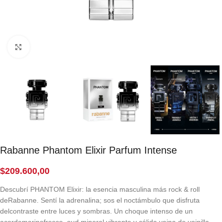
Click to enlarge
Rabanne Phantom Elixir Parfum Intense
$
209.600,00
Descubrí PHANTOM Elixir: la esencia masculina más rock & roll
deRabanne. Sentí la adrenalina; sos el noctámbulo que disfruta
delcontraste entre luces y sombras. Un choque intenso de un