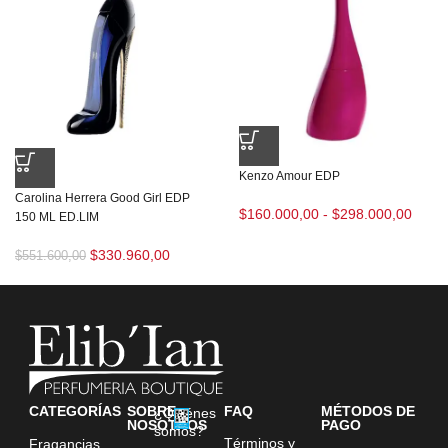
Kenzo Amour EDP
Carolina Herrera Good Girl EDP
$
160.000,00
-
$
298.000,00
150 ML ED.LIM
$
330.960,00
$
551.600,00
CATEGORÍAS
SOBRE
FAQ
MÉTODOS DE
¿Quiénes
NOSOTROS
PAGO
somos?
Términos y
Fragancias