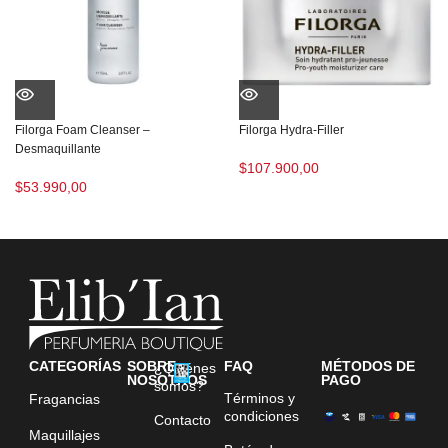
Filorga Foam Cleanser –
Filorga Hydra-Filler
Desmaquillante
$
107.900,00
$
53.990,00
CATEGORÍAS
SOBRE
FAQ
MÉTODOS DE
¿Quiénes
NOSOTROS
PAGO
somos?
Términos y
Fragancias
condiciones
Contacto
Maquillajes