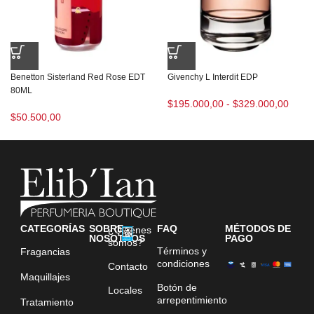
Benetton Sisterland Red Rose EDT
Givenchy L Interdit EDP
80ML
$
195.000,00
-
$
329.000,00
$
50.500,00
CATEGORÍAS
SOBRE
FAQ
MÉTODOS DE
¿Quiénes
NOSOTROS
PAGO
somos?
Términos y
Fragancias
condiciones
Contacto
Maquillajes
Botón de
Locales
arrepentimiento
Tratamiento