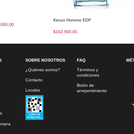
Kenzo Homme EDP
.000,00
$
163.900,00
S
SOBRE NOSOTROS
FAQ
MÉ
¿Quiénes somos?
Términos y
condiciones
Contacto
Botón de
Locales
arrepentimiento
s
ompra