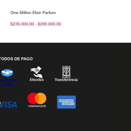
One Million Elixir Parfum
Polo EDT
$
235.000,00
-
$
280.000,00
$
215.000,00
-
$
TODOS DE PAGO
Efectivo
Transferencia