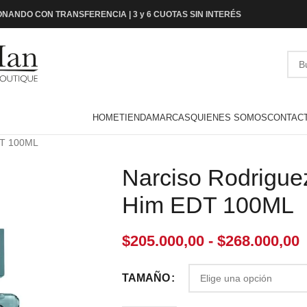
NANDO CON TRANSFERENCIA | 3 y 6 CUOTAS SIN INTERÉS
HOME
TIENDA
MARCAS
QUIENES SOMOS
CONTAC
DT 100ML
Narciso Rodrigue
Him EDT 100ML
$
205.000,00
-
$
268.000,00
TAMAÑO