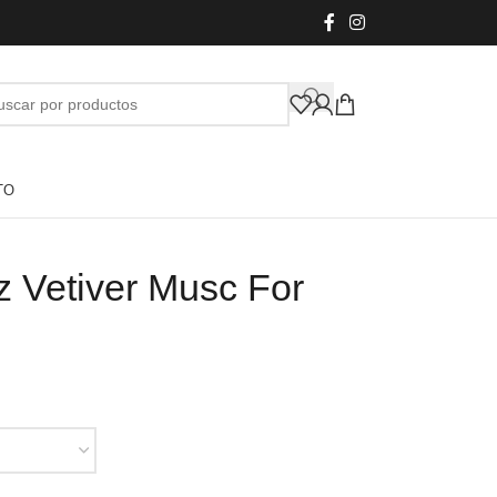
TO
z Vetiver Musc For