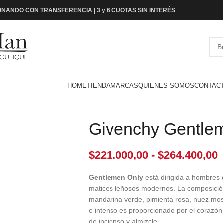
NANDO CON TRANSFERENCIA | 3 y 6 CUOTAS SIN INTERÉS
HOME
TIENDA
MARCAS
QUIENES SOMOS
CONTAC
Givenchy Gentle
$
221.000,00
-
$
264.400,00
Gentlemen Only
está dirigida a hombres 
matices leñosos modernos. La composición
mandarina verde, pimienta rosa, nuez mos
e intenso es proporcionado por el corazón 
de incienso y almizcle.