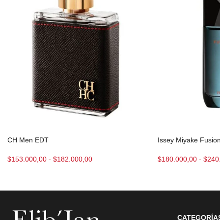
CH Men EDT
Issey Miyake Fusio
$
153.000,00
-
$
182.000,00
$
180.000,00
-
$
240
CATEGORÍA