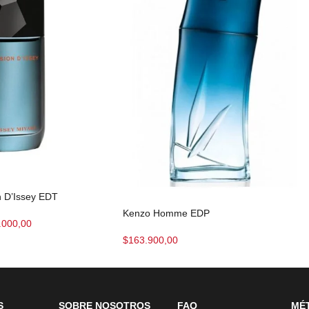
n D’Issey EDT
Kenzo Homme EDP
.000,00
$
163.900,00
S
SOBRE NOSOTROS
FAQ
MÉ