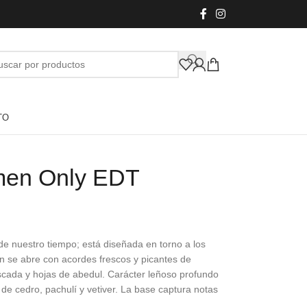
TO
men Only EDT
de nuestro tiempo; está diseñada en torno a los
 se abre con acordes frescos y picantes de
cada y hojas de abedul. Carácter leñoso profundo
de cedro, pachulí y vetiver. La base captura notas