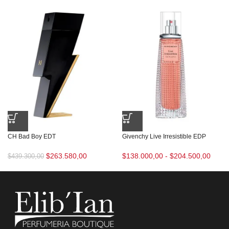
CH Bad Boy EDT
Givenchy Live Irresistible EDP
$
263.580,00
$
138.000,00
-
$
204.500,00
$
439.300,00