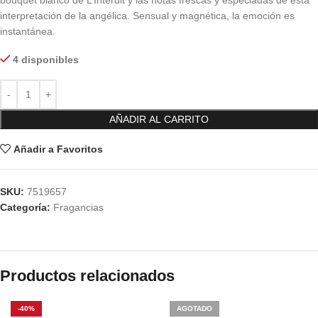
bouquet blanco de L’Interdit y las notas frescas y especiadas de esta
interpretación de la angélica. Sensual y magnética, la emoción es
instantánea.
4 disponibles
AÑADIR AL CARRITO
Añadir a Favoritos
SKU:
7519657
Categoría:
Fragancias
Productos relacionados
-40%
AGOTADO