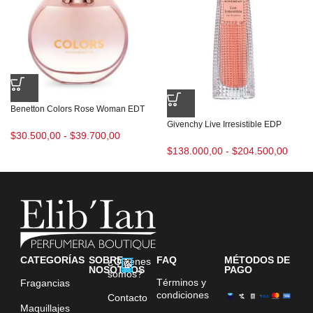
Benetton Colors Rose Woman EDT
Givenchy Live Irresistible EDP
$
30.500,00
-
$
39.700,00
$
138.000,00
-
$
204.500,00
CATEGORÍAS
SOBRE
FAQ
MÉTODOS DE
¿Quiénes
NOSOTROS
PAGO
somos?
Términos y
Fragancias
condiciones
Contacto
Maquillajes