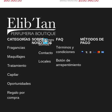
$
50.500,00
$
330.960,00
$
551.600,00
CATEGORÍAS
SOBRE
FAQ
MÉTODOS DE
¿Quiénes
NOSOTROS
PAGO
somos?
Términos y
Fragancias
condiciones
Contacto
Maquillajes
Botón de
Locales
arrepentimiento
Tratamiento
Capilar
Oportunidades
Regalo por
compra