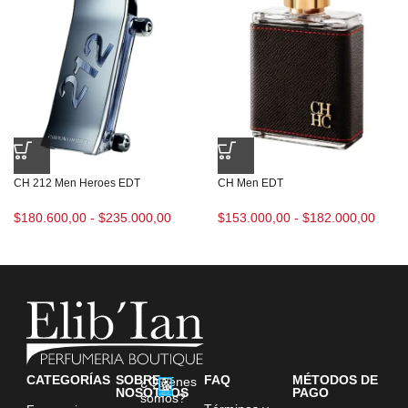
CH 212 Men Heroes EDT
CH Men EDT
$
180.600,00
-
$
235.000,00
$
153.000,00
-
$
182.000,00
CATEGORÍAS
SOBRE
FAQ
MÉTODOS DE
¿Quiénes
NOSOTROS
PAGO
somos?