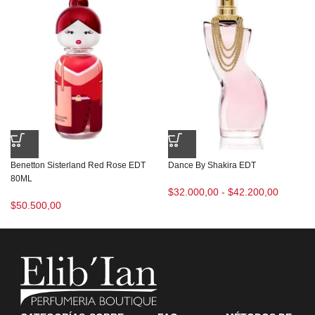
Benetton Sisterland Red Rose EDT
Dance By Shakira EDT
80ML
$
32.000,00
-
$
42.200,00
$
50.500,00