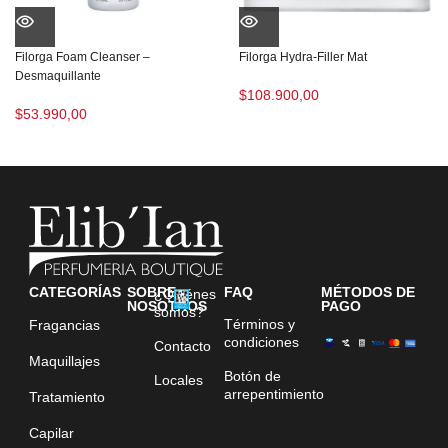
Filorga Foam Cleanser –
Filorga Hydra-Filler Mat
Desmaquillante
$
108.900,00
$
53.990,00
CATEGORÍAS
SOBRE
FAQ
MÉTODOS DE
¿Quiénes
NOSOTROS
PAGO
somos?
Términos y
Fragancias
condiciones
Contacto
Maquillajes
Botón de
Locales
arrepentimiento
Tratamiento
Capilar