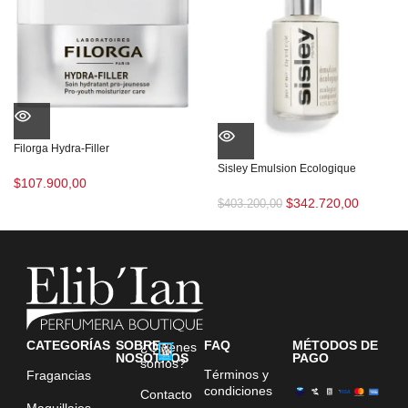
Filorga Hydra-Filler
Sisley Emulsion Ecologique
$
107.900,00
$
342.720,00
$
403.200,00
CATEGORÍAS
SOBRE
FAQ
MÉTODOS DE
¿Quiénes
NOSOTROS
PAGO
somos?
Términos y
Fragancias
condiciones
Contacto