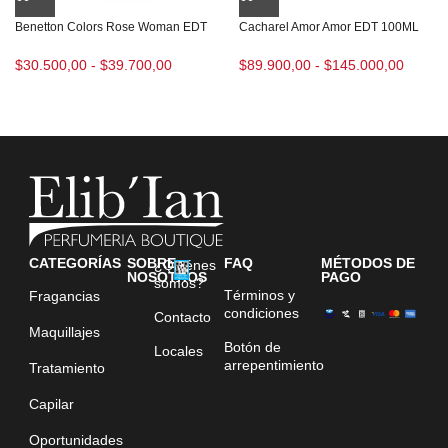
Benetton Colors Rose Woman EDT
Cacharel Amor Amor EDT 100ML
$
30.500,00
-
$
39.700,00
$
89.900,00
-
$
145.000,00
CATEGORÍAS
SOBRE
FAQ
MÉTODOS DE
¿Quiénes
NOSOTROS
PAGO
somos?
Términos y
Fragancias
condiciones
Contacto
Maquillajes
Botón de
Locales
arrepentimiento
Tratamiento
Capilar
Oportunidades