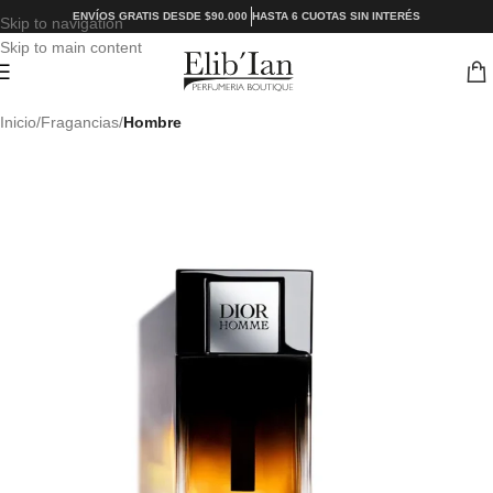
ENVÍOS GRATIS DESDE $90.000
HASTA 6 CUOTAS SIN INTERÉS
Skip to navigation
Skip to main content
Inicio
Fragancias
Hombre