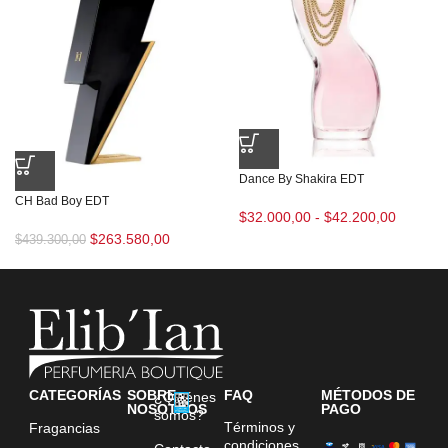
Dance By Shakira EDT
CH Bad Boy EDT
$
32.000,00
-
$
42.200,00
$
263.580,00
$
439.300,00
CATEGORÍAS
SOBRE
FAQ
MÉTODOS DE
¿Quiénes
NOSOTROS
PAGO
somos?
Términos y
Fragancias
condiciones