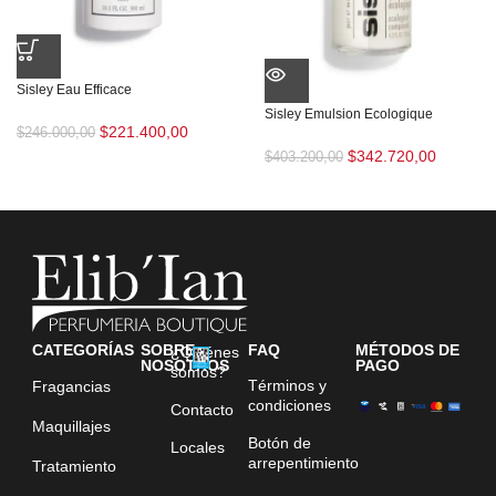
Sisley Eau Efficace
Sisley Emulsion Ecologique
$
221.400,00
$
246.000,00
$
342.720,00
$
403.200,00
CATEGORÍAS
SOBRE
FAQ
MÉTODOS DE
¿Quiénes
NOSOTROS
PAGO
somos?
Términos y
Fragancias
condiciones
Contacto
Maquillajes
Botón de
Locales
arrepentimiento
Tratamiento