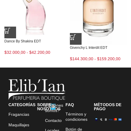
Dance By Shakira EDT
Givenchy L Interdit EDT
$
32.000,00
-
$
42.200,00
$
144.300,00
-
$
159.200,00
CATEGORÍAS
SOBRE
FAQ
MÉTODOS DE
¿Quiénes
NOSOTROS
PAGO
somos?
Términos y
Fragancias
condiciones
Contacto
Maquillajes
Botón de
Locales