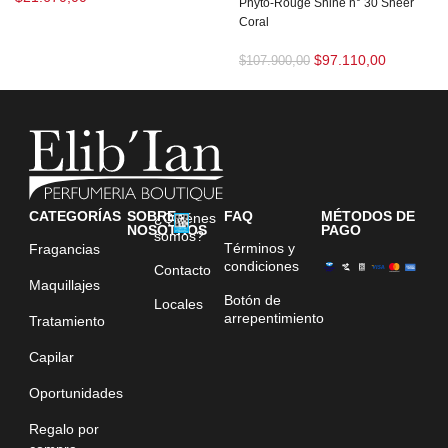
Phyto-Rouge Shine n° 30 Sheer
Coral
$
97.110,00
$
107.900,00
CATEGORÍAS
SOBRE
FAQ
MÉTODOS DE
¿Quiénes
NOSOTROS
PAGO
somos?
Términos y
Fragancias
condiciones
Contacto
Maquillajes
Botón de
Locales
arrepentimiento
Tratamiento
Capilar
Oportunidades
Regalo por