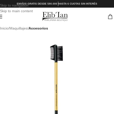
ENVÍOS GRATIS DESDE $90.000
HASTA 6 CUOTAS SIN INTERÉS
Skip to navigation
Skip to main content
Inicio
Maquillajes
Accesorios