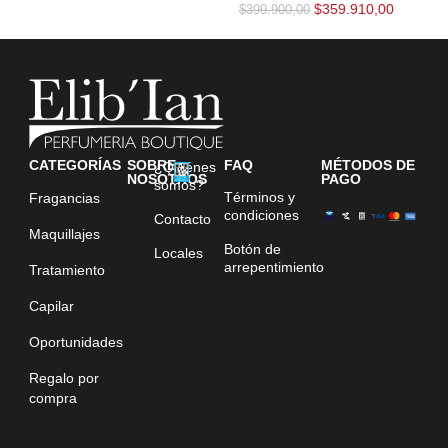
$
359.910,00
$
399.900,00
CATEGORÍAS
SOBRE
FAQ
MÉTODOS DE
¿Quiénes
NOSOTROS
PAGO
somos?
Términos y
Fragancias
condiciones
Contacto
Maquillajes
Botón de
Locales
arrepentimiento
Tratamiento
Capilar
Oportunidades
Regalo por
compra