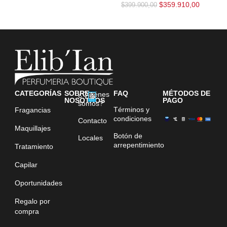
$
359.910,00
$
399.900,00
CATEGORÍAS
SOBRE
FAQ
MÉTODOS DE
¿Quiénes
NOSOTROS
PAGO
somos?
Términos y
Fragancias
condiciones
Contacto
Maquillajes
Botón de
Locales
arrepentimiento
Tratamiento
Capilar
Oportunidades
Regalo por
compra