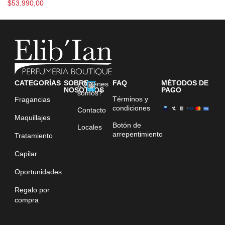
$
53.990,00
CATEGORÍAS
SOBRE
FAQ
MÉTODOS DE
¿Quiénes
NOSOTROS
PAGO
somos?
Términos y
Fragancias
condiciones
Contacto
Maquillajes
Botón de
Locales
arrepentimiento
Tratamiento
Capilar
Oportunidades
Regalo por
compra