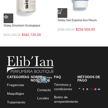
Sisley Gel Express Aux Fleurs
Sisley Emulsion Ecologique
$
256.500,00
$
285.000,00
$
342.720,00
$
403.200,00
CATEGORÍAS
SOBRE
FAQ
MÉTODOS DE
¿Quiénes
NOSOTROS
PAGO
somos?
Términos y
Fragancias
condiciones
Contacto
Maquillajes
Botón de
Locales
arrepentimiento
Tratamiento