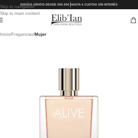
ENVÍOS GRATIS DESDE $90.000
HASTA 6 CUOTAS SIN INTERÉS
Skip to navigation
Skip to main content
Inicio
Fragancias
Mujer