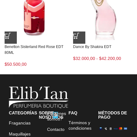
Benetton Sisterland Red Rose EDT
Dance By Shakira EDT
80ML
$
32.000,00
-
$
42.200,00
$
50.500,00
CATEGORÍAS
SOBRE
FAQ
MÉTODOS DE
¿Quiénes
NOSOTROS
PAGO
somos?
Términos y
Fragancias
condiciones
Contacto
Maquillajes