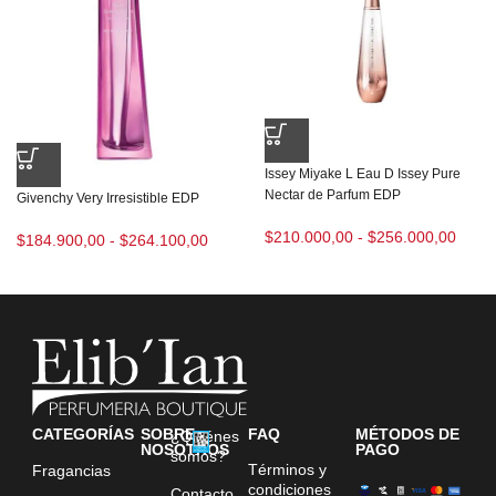
Issey Miyake L Eau D Issey Pure
Nectar de Parfum EDP
Givenchy Very Irresistible EDP
$
210.000,00
-
$
256.000,00
$
184.900,00
-
$
264.100,00
CATEGORÍAS
SOBRE
FAQ
MÉTODOS DE
¿Quiénes
NOSOTROS
PAGO
somos?
Términos y
Fragancias
condiciones
Contacto