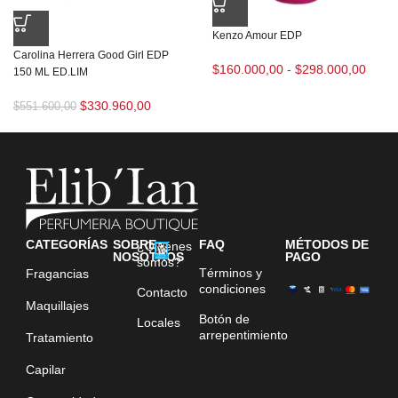
Kenzo Amour EDP
Carolina Herrera Good Girl EDP
$
160.000,00
-
$
298.000,00
150 ML ED.LIM
$
330.960,00
$
551.600,00
CATEGORÍAS
SOBRE
FAQ
MÉTODOS DE
¿Quiénes
NOSOTROS
PAGO
somos?
Términos y
Fragancias
condiciones
Contacto
Maquillajes
Botón de
Locales
arrepentimiento
Tratamiento
Capilar