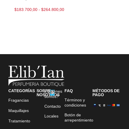
$
183.700,00
-
$
264.800,00
CATEGORÍAS
SOBRE
FAQ
MÉTODOS DE
¿Quiénes
NOSOTROS
PAGO
somos?
Términos y
Fragancias
condiciones
Contacto
Maquillajes
Botón de
Locales
arrepentimiento
Tratamiento