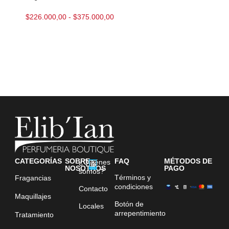
$
226.000,00
-
$
375.000,00
CATEGORÍAS
SOBRE
FAQ
MÉTODOS DE
¿Quiénes
NOSOTROS
PAGO
somos?
Términos y
Fragancias
condiciones
Contacto
Maquillajes
Botón de
Locales
arrepentimiento
Tratamiento