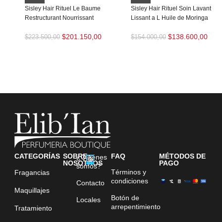
Sisley Hair Rituel Le Baume
Sisley Hair Rituel Soin Lavant
Restructurant Nourrissant
Lissant a L Huile de Moringa
$
201.150,00
$
138.600,00
$
223.500,00
$
154.000,00
CATEGORÍAS
SOBRE
FAQ
MÉTODOS DE
¿Quiénes
NOSOTROS
PAGO
somos?
Términos y
Fragancias
condiciones
Contacto
Maquillajes
Botón de
Locales
arrepentimiento
Tratamiento