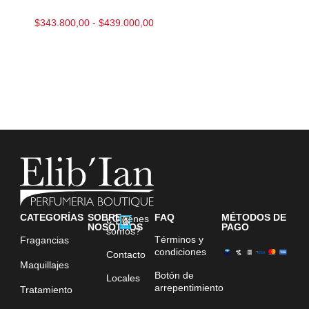
$
343.800,00
-
$
439.000,00
CATEGORÍAS
SOBRE
FAQ
MÉTODOS DE
¿Quiénes
NOSOTROS
PAGO
somos?
Términos y
Fragancias
condiciones
Contacto
Maquillajes
Botón de
Locales
arrepentimiento
Tratamiento